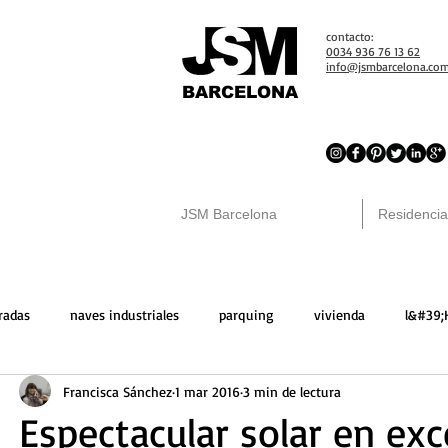
contacto:
0034 936 76 13 62
info@jsmbarcelona.co
BARCELONA
JSM Barcelona
Residencia
radas
naves industriales
parquing
vivienda
l&#39;
Francisca Sánchez
1 mar 2016
3 min de lectura
ona
solares
locales comerciales
venta
trasteros
Espectacular solar en exc