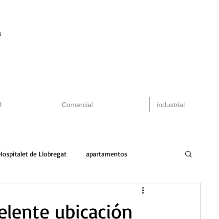
m
l
Comercial
industrial
Hospitalet de Llobregat
apartamentos
peninsula
alquiler
arquitectura
elente ubicación