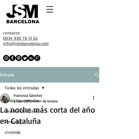
BARCELONA
contacto:
0034 936 76 13 62
info@jsmbarcelona.com
Entrada
Todas las entradas
Francisca Sánchez
Todas las entradas
22 jun 2016
4 min de lectura
La noche más corta del año
naves industriales
en Cataluña
parquing
vivienda