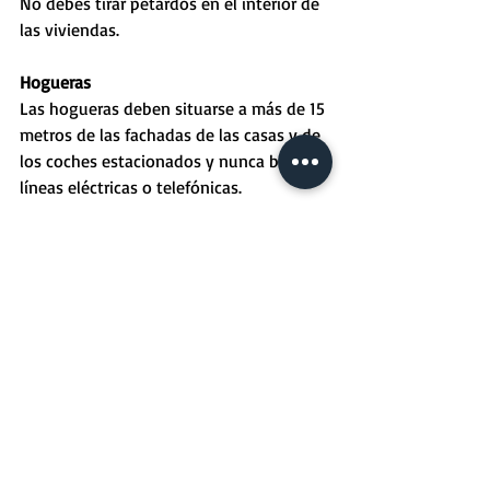
No debes tirar petardos en el interior de 
las viviendas.
Hogueras
Las hogueras deben situarse a más de 15 
metros de las fachadas de las casas y de 
los coches estacionados y nunca bajo 
líneas eléctricas o telefónicas.
Si se hace una hoguera en la calle, hay 
que asegurar un paso suficiente para los 
vehículos de emergencias. Para no 
estropear el pavimento, deberá 
colocarse un grosor suficiente de tierra o 
de arena.
No debe utilizarse nunca ningún tipo de 
acelerante para encender las hogueras, 
ya que la deflagración que se provocaría 
podría prender fuego a la ropa o al pelo 
de las personas próximas.