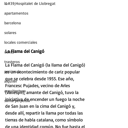
l&#39;Hospitalet de Llobregat
apartamentos
barcelona
solares
locales comerciales
La Flama del Canigó
venta
trasteros
La Flama del Canigó (la llama del Canigó) 
peninsula
es un acontecimiento de cariz popular 
que se celebra desde 1955. Ese año, 
alquiler
Francesc Pujades, vecino de Arles 
arquitectura
(Vallespir), amante del Canigó, tuvo la 
iniciativa de encender un fuego la noche 
santa perpetua
de San Juan en la cima del Canigó y, 
desde allí, repartir la llama por todas las 
tierras de habla catalana, como símbolo 
de una identidad común. No fue hasta el 