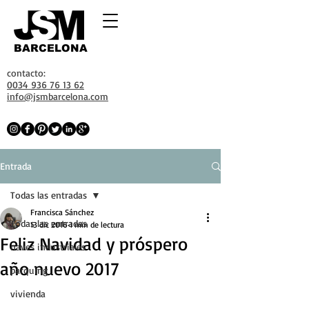
BARCELONA
contacto:
0034 936 76 13 62
info@jsmbarcelona.com
Entrada
Todas las entradas
Francisca Sánchez
Todas las entradas
13 dic 2016
1 min de lectura
Feliz Navidad y próspero
naves industriales
año nuevo 2017
parquing
vivienda