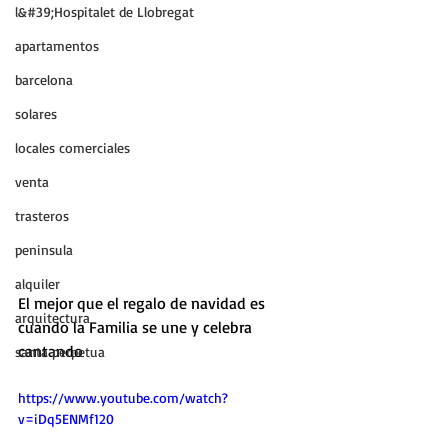
l&#39;Hospitalet de Llobregat
apartamentos
barcelona
solares
locales comerciales
venta
trasteros
peninsula
alquiler
El mejor que el regalo de navidad es 
arquitectura
cuando la Familia se une y celebra 
cantando
santa perpetua
https://www.youtube.com/watch?
v=iDq5ENMf120