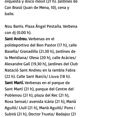
orquesta y disco móvil (21 h). Jardines de 
Can Brasó (Juan de Mena, 10), cena y 
baile. 
Nou Barris. Plaza Ángel Pestaña. Verbena 
con dj (0.00 h). 
Sant Andreu.
 Verbenas en el 
polideportivo del Bon Pastor (17 h), calle 
Basella/ Granadilla (21.30 h), Jardines de 
la Meridiana/ Olesa (20 h), calle Acàcies/ 
Alexandre Galí (19.30 h), Jardines del Club 
Natació Sant Andreu en la rambla Fabra 
(22 h). Calle Sant Narcís/ Liuva (18 h). 
Sant Martí. 
Verbenas en el parque de 
Sant Martí (21 h), parque del Centre del 
Poblenou (21 h), plaza del Rec (21 h), 
Rosa Sensat/ avenida Icària (21 h), Marià 
Aguiló/ Llull (21 h), Marià Aguiló/ Pons i 
Subirà (21 h), Doctor Trueta/ Badajoz (21 