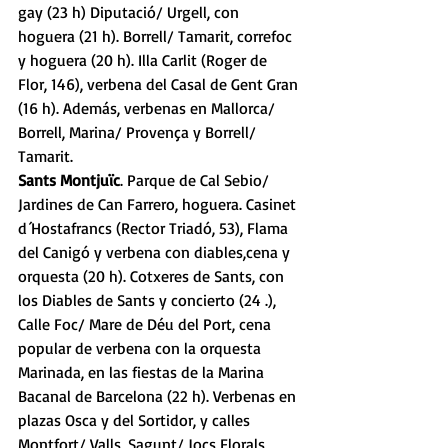
gay (23 h) Diputació/ Urgell, con 
hoguera (21 h). Borrell/ Tamarit, correfoc 
y hoguera (20 h). Illa Carlit (Roger de 
Flor, 146), verbena del Casal de Gent Gran 
(16 h). Además, verbenas en Mallorca/ 
Borrell, Marina/ Provença y Borrell/ 
Tamarit. 
Sants Montjuïc
. Parque de Cal Sebio/ 
Jardines de Can Farrero, hoguera. Casinet 
d´Hostafrancs (Rector Triadó, 53), Flama 
del Canigó y verbena con diables,cena y 
orquesta (20 h). Cotxeres de Sants, con 
los Diables de Sants y concierto (24 .), 
Calle Foc/ Mare de Déu del Port, cena 
popular de verbena con la orquesta 
Marinada, en las fiestas de la Marina 
Bacanal de Barcelona (22 h). Verbenas en 
plazas Osca y del Sortidor, y calles 
Montfort/ Valls, Sagunt/ Jocs Florals, 