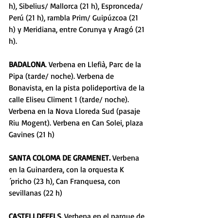
h), Sibelius/ Mallorca (21 h), Espronceda/ 
Perú (21 h), rambla Prim/ Guipúzcoa (21 
h) y Meridiana, entre Corunya y Aragó (21 
h). 
BADALONA
. Verbena en Llefià, Parc de la 
Pipa (tarde/ noche). Verbena de 
Bonavista, en la pista polideportiva de la 
calle Eliseu Climent 1 (tarde/ noche). 
Verbena en la Nova Lloreda Sud (pasaje 
Riu Mogent). Verbena en Can Solei, plaza 
Gavines (21 h) 
SANTA COLOMA DE GRAMENET. 
Verbena 
en la Guinardera, con la orquesta K
´pricho (23 h), Can Franquesa, con 
sevillanas (22 h) 
CASTELLDEFELS.
 Verbena en el parque de 