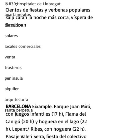
l&#39;Hospitalet de Llobregat
Cientos de fiestas y verbenas populares 
apartamentos
salpicarán la noche más corta, víspera de 
Sant Joan
barcelona
solares
locales comerciales
venta
trasteros
peninsula
alquiler
arquitectura
BARCELONA
 Eixample. Parque Joan Miró, 
santa perpetua
con juegos infantiles (17 h), Flama del 
Canigó (20 h) y hoguera en el lago (22 
h). Lepant/ Ribes, con hoguera (22 h). 
Pasaje Valeri Serra, fiesta del colectivo 