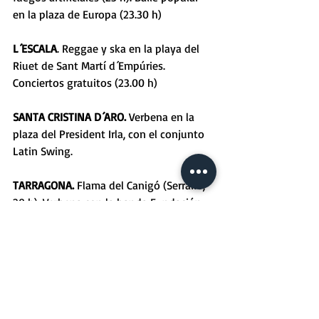
en la plaza de Europa (23.30 h) 
L´ESCALA
. Reggae y ska en la playa del 
Riuet de Sant Martí d´Empúries. 
Conciertos gratuitos (23.00 h) 
SANTA CRISTINA D´ARO.
 Verbena en la 
plaza del President Irla, con el conjunto 
Latin Swing. 
TARRAGONA.
 Flama del Canigó (Serrallo, 
20 h). Verbena con la banda Fundación 
No Hay Manera (plaza de la Font, 23 h). 
Sant Joan Beach Party (playa 
Arrabassada, música desde las 18 hasta 
las 6 h). 
REUS. Barraques de Festa Major, verbena 