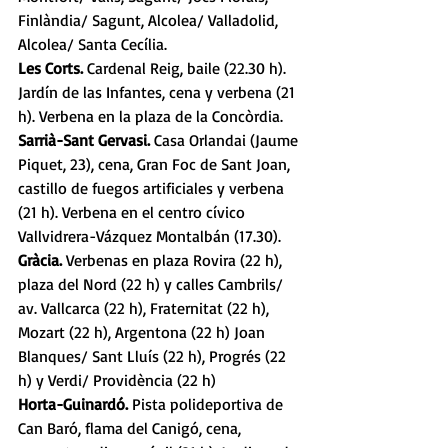
Finlàndia/ Sagunt, Alcolea/ Valladolid, 
Alcolea/ Santa Cecília. 
Les Corts. 
Cardenal Reig, baile (22.30 h). 
Jardín de las Infantes, cena y verbena (21 
h). Verbena en la plaza de la Concòrdia. 
Sarrià-Sant Gervasi.
 Casa Orlandai (Jaume 
Piquet, 23), cena, Gran Foc de Sant Joan, 
castillo de fuegos artificiales y verbena 
(21 h). Verbena en el centro cívico 
Vallvidrera-Vázquez Montalbán (17.30). 
Gràcia.
 Verbenas en plaza Rovira (22 h), 
plaza del Nord (22 h) y calles Cambrils/ 
av. Vallcarca (22 h), Fraternitat (22 h), 
Mozart (22 h), Argentona (22 h) Joan 
Blanques/ Sant Lluís (22 h), Progrés (22 
h) y Verdi/ Providència (22 h) 
Horta-Guinardó. 
Pista polideportiva de 
Can Baró, flama del Canigó, cena, 