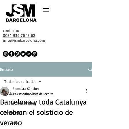
BARCELONA
contacto:
0034 936 76 13 62
info@jsmbarcelona.com
Entrada
Todas las entradas
Francisca Sánchez
Todas las entradas
19 jun 2018
5 min de lectura
Barcelona y toda Catalunya
naves industriales
celebran el solsticio de
parquing
verano
vivienda