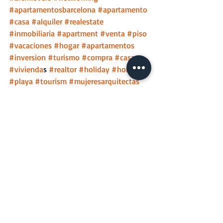
#apartamentosbarcelona
#apartamento
#casa
#alquiler
#realestate
#inmobiliaria
#apartment
#venta
#piso
#vacaciones
#hogar
#apartamentos
#inversion
#turismo
#compra
#casas
#vivienda
s 
#realtor
#holiday
#home
#playa
#tourism
#mujeresarquitectas
#arquitecta
#arquitectura
#arquitecturacontemporanea
#recintocultural
#Barcelona
#jsmbarcelona
#apartamentosjsm
#navesindustriales
#naveindustrial
#solarindustrial
#solaresindustriales
#transformación
#viviendas
#cultura
#espacios
#BCN
#construccion
#architecture
#construction
#barcelona
#building
#obra
#design
#diseño
#interiordesign
#spain
#obras
#hogar