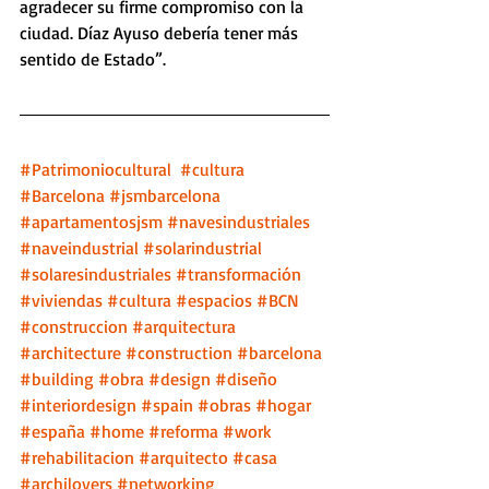
agradecer su firme compromiso con la 
ciudad. Díaz Ayuso debería tener más 
sentido de Estado”.
#Patrimoniocultural
#cultura
#Barcelona
#jsmbarcelona
#apartamentosjsm
#navesindustriales
#naveindustrial
#solarindustrial
#solaresindustriales
#transformación
#viviendas
#cultura
#espacios
#BCN
#construccion
#arquitectura
#architecture
#construction
#barcelona
#building
#obra
#design
#diseño
#interiordesign
#spain
#obras
#hogar
#españa
#home
#reforma
#work
#rehabilitacion
#arquitecto
#casa
#archilovers
#networking