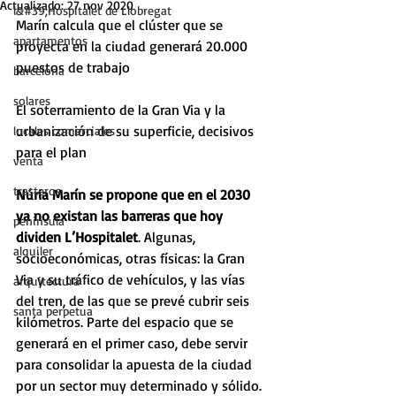
Actualizado:
27 nov 2020
l&#39;Hospitalet de Llobregat
Marín calcula que el clúster que se 
apartamentos
proyecta en la ciudad generará 20.000 
puestos de trabajo
barcelona
solares
El soterramiento de la Gran Via y la 
urbanización de su superficie, decisivos 
locales comerciales
para el plan
venta
trasteros
Núria Marín se propone que en el 2030 
ya no existan las barreras que hoy 
peninsula
dividen L’Hospitalet
. Algunas, 
alquiler
socioeconómicas, otras físicas: la Gran 
Via y su tráfico de vehículos, y las vías 
arquitectura
del tren, de las que se prevé cubrir seis 
santa perpetua
kilómetros. Parte del espacio que se 
generará en el primer caso, debe servir 
para consolidar la apuesta de la ciudad 
por un sector muy determinado y sólido.