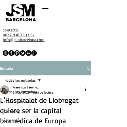
BARCELONA
contacto:
0034 936 76 13 62
info@jsmbarcelona.com
Entrada
Todas las entradas
Francisca Sánchez
Todas las entradas
6 may 2020
4 min de lectura
L'Hospitalet de Llobregat
naves industriales
quiere ser la capital
parquing
biomédica de Europa
vivienda