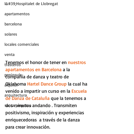
l&#39;Hospitalet de Llobregat
apartamentos
barcelona
solares
locales comerciales
venta
Tenemos el honor de tener en 
nuestros 
trasteros
apartamentos en Barcelona
 a la 
peninsula
compañía de danza y teatro de 
Oklahoma 
Hartel Dance Group
 la cual ha 
alquiler
venido a impartir un curso en la 
Escuela 
arquitectura
de Danza de Cataluña
 que la tenemos a 
dos minutos andando . Transmiten 
santa perpetua
positivismo, inspiración y experiencias 
enriquecedoras  a través de la danza 
para crear innovación.