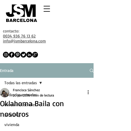
BARCELONA
contacto:
0034 936 76 13 62
info@jsmbarcelona.com
Entrada
Todas las entradas
Francisca Sánchez
Todas las entradas
20 jun 2016
1 min de lectura
Oklahoma Baila con
naves industriales
nosotros
parquing
vivienda