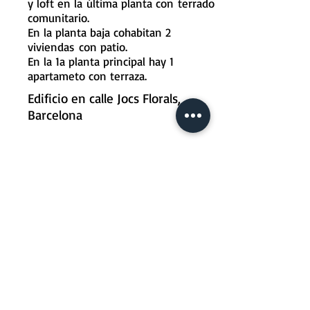
y loft en la
última planta con
terrado
comunitario.
En la planta baja cohabitan 2
viviendas
con patio.
En la 1a planta principal hay 1
apartameto con terraza.
Edificio en calle Jocs Florals,
Barcelona
P1000032
P10000332.jpg
Jocs Florals
copy.jpg
energy