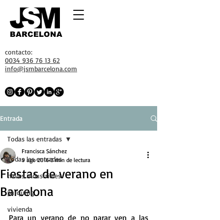
BARCELONA
contacto:
0034 936 76 13 62
info@jsmbarcelona.com
Entrada
Todas las entradas
Francisca Sánchez
Todas las entradas
9 ago 2016
3 min de lectura
Fiestas de verano en
naves industriales
Barcelona
parquing
vivienda
Para un verano de no parar ven a las 