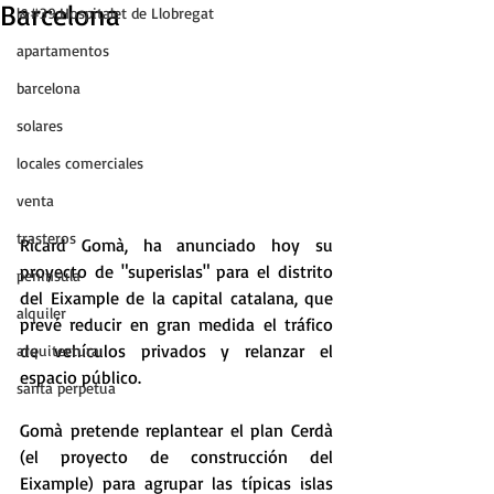
Barcelona
l&#39;Hospitalet de Llobregat
apartamentos
barcelona
solares
locales comerciales
venta
trasteros
Ricard Gomà, ha anunciado hoy su 
proyecto de "superislas" para el distrito 
peninsula
del Eixample de la capital catalana, que 
alquiler
prevé reducir en gran medida el tráfico 
de vehículos privados y relanzar el 
arquitectura
espacio público.
santa perpetua
Gomà pretende replantear el plan Cerdà 
(el proyecto de construcción del 
Eixample) para agrupar las típicas islas 