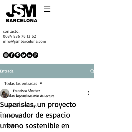
BARCELONA
contacto:
0034 936 76 13 62
info@jsmbarcelona.com
Entrada
Todas las entradas
Francisca Sánchez
Todas las entradas
7 sept 2016
3 min de lectura
Superislas, un proyecto
naves industriales
innovador de espacio
parquing
urbano sostenible en
vivienda