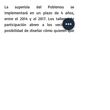
La superisla del Poblenou se 
implementará en un plazo de 4 años, 
entre el 2014 y el 2017. Los talleres de 
participación abren a los vecinos la 
posibilidad de diseñar cómo quieren que 
sea esta superisla. Según Laia Torres, jefa 
de Participación de Hábitat Urbano, 
“queremos una lluvia de propuestas para 
hacer en el ámbito de la superisla del 
Poblenou para intentar mejorarla y 
acabar en el 2017 con actuaciones en el 
espacio público, en el verde o en la 
calidad del aire”. El segundo taller está 
previsto para el día 11 de marzo, de 18.00 
a 20.30 horas, en la Escuela Pere IV (calle 
de Bilbao, 103-107).