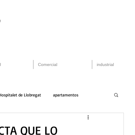
m
l
Comercial
industrial
Hospitalet de Llobregat
apartamentos
peninsula
alquiler
arquitectura
CTA QUE LO