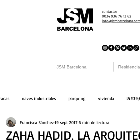
contacto:
0034 936 76 13 62
info@jsmbarcelona.co
BARCELONA
JSM Barcelona
Residencia
radas
naves industriales
parquing
vivienda
l&#39;
Francisca Sánchez
19 sept 2017
6 min de lectura
ona
solares
locales comerciales
venta
trasteros
ZAHA HADID, LA ARQUITE