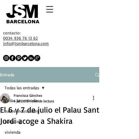
BARCELONA
contacto:
0034 936 76 13 62
info@jsmbarcelona.com
Entrada
Todas las entradas
Francisca Sánchez
Todas las entradas
4 jul 2018
1 min de lectura
El 6 y 7 de julio el Palau Sant
naves industriales
Jordi acoge a Shakira
parquing
vivienda