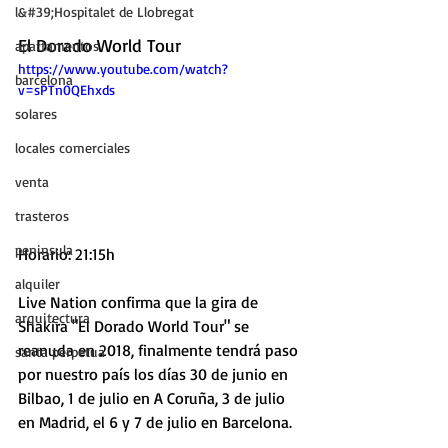
l&#39;Hospitalet de Llobregat
El Dorado World Tour 
apartamentos
https://www.youtube.com/watch?
barcelona
v=sPTn0QEhxds
solares
locales comerciales
venta
trasteros
peninsula
Horario: 21:15h
alquiler
Live Nation confirma que la gira de 
arquitectura
Shakira "El Dorado World Tour" se 
reanuda en 2018, finalmente tendrá paso 
santa perpetua
por nuestro país los días 30 de junio en 
Bilbao, 1 de julio en A Coruña, 3 de julio 
en Madrid, el 6 y 7 de julio en Barcelona.