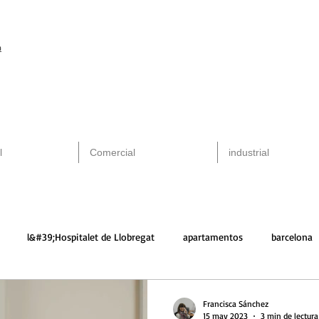
m
l
Comercial
industrial
l&#39;Hospitalet de Llobregat
apartamentos
barcelona
alquiler
arquitectura
santa perpetua
Francisca Sánchez
15 may 2023
3 min de lectura