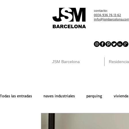
contacto:
0034 936 76 13 62
info@jsmbarcelona.co
BARCELONA
JSM Barcelona
Residencia
Todas las entradas
naves industriales
parquing
vivienda
locales comerciales
venta
trasteros
peninsula