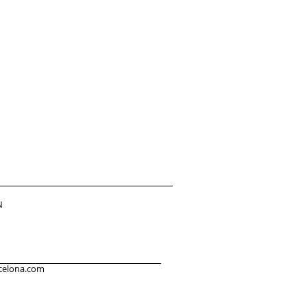
N
celona.com