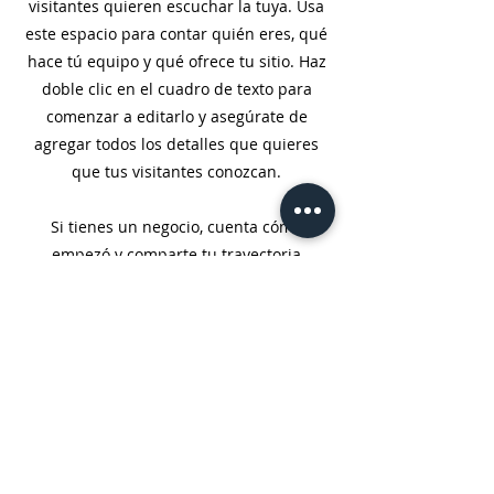
visitantes quieren escuchar la tuya. Usa
este espacio para contar quién eres, qué
hace tú equipo y qué ofrece tu sitio. Haz
doble clic en el cuadro de texto para
comenzar a editarlo y asegúrate de
agregar todos los detalles que quieres
que tus visitantes conozcan.
Si tienes un negocio, cuenta cómo
empezó y comparte tu trayectoria
profesional. Explica tus valores
organizacionales, tu compromiso con los
clientes y lo que te diferencia del resto.
Agrega una foto, galería o video para
lograr aún más participación.
AVÍS LEGAL
CONDICIONS GENERALS