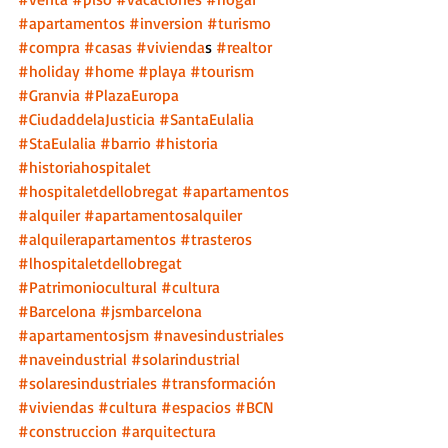
#apartamentos
#inversion
#turismo
#compra
#casas
#vivienda
s 
#realtor
#holiday
#home
#playa
#tourism
#Granvia
#PlazaEuropa
#CiudaddelaJusticia
#SantaEulalia
#StaEulalia
#barrio
#historia
#historiahospitalet
#hospitaletdellobregat
#apartamentos
#alquiler
#apartamentosalquiler
#alquilerapartamentos
#trasteros
#lhospitaletdellobregat
#Patrimoniocultural
#cultura
#Barcelona
#jsmbarcelona
#apartamentosjsm
#navesindustriales
#naveindustrial
#solarindustrial
#solaresindustriales
#transformación
#viviendas
#cultura
#espacios
#BCN
#construccion
#arquitectura