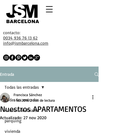
BARCELONA
contacto:
0034 936 76 13 62
info@jsmbarcelona.com
Entrada
Todas las entradas
Francisca Sánchez
Todas las entradas
1 feb 2016
2 min de lectura
Nuestros APARTAMENTOS
naves industriales
Actualizado:
27 nov 2020
parquing
vivienda