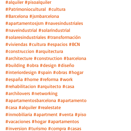
#alquiler
#pisoalquiler
#Patrimoniocultural
#cultura
#Barcelona
#jsmbarcelona
#apartamentosjsm
#navesindustriales
#naveindustrial
#solarindustrial
#solaresindustriales
#transformación
#viviendas
#cultura
#espacios
#BCN
#construccion
#arquitectura
#architecture
#construction
#barcelona
#building
#obra
#design
#diseño
#interiordesign
#spain
#obras
#hogar
#españa
#home
#reforma
#work
#rehabilitacion
#arquitecto
#casa
#archilovers
#networking
#apartamentosbarcelona
#apartamento
#casa
#alquiler
#realestate
#inmobiliaria
#apartment
#venta
#piso
#vacaciones
#hogar
#apartamentos
#inversion
#turismo
#compra
#casas