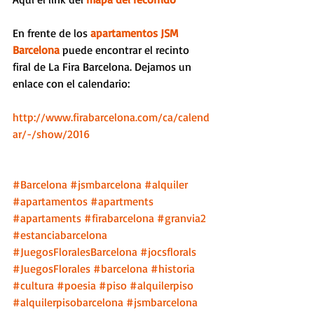
En frente de los 
apartamentos JSM 
Barcelona
 puede encontrar el recinto 
firal de La Fira Barcelona. Dejamos un 
enlace con el calendario: 
http://www.firabarcelona.com/ca/calend
ar/-/show/2016
#Barcelona
#jsmbarcelona
#alquiler
#apartamentos
#apartments
#apartaments
#firabarcelona
#granvia2
#estanciabarcelona
#JuegosFloralesBarcelona
#jocsflorals
#JuegosFlorales
#barcelona
#historia
#cultura
#poesia
#piso
#alquilerpiso
#alquilerpisobarcelona
#jsmbarcelona