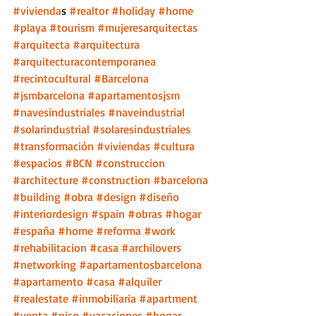
#vivienda
s 
#realtor
#holiday
#home
#playa
#tourism
#mujeresarquitectas
#arquitecta
#arquitectura
#arquitecturacontemporanea
#recintocultural
#Barcelona
#jsmbarcelona
#apartamentosjsm
#navesindustriales
#naveindustrial
#solarindustrial
#solaresindustriales
#transformación
#viviendas
#cultura
#espacios
#BCN
#construccion
#architecture
#construction
#barcelona
#building
#obra
#design
#diseño
#interiordesign
#spain
#obras
#hogar
#españa
#home
#reforma
#work
#rehabilitacion
#casa
#archilovers
#networking
#apartamentosbarcelona
#apartamento
#casa
#alquiler
#realestate
#inmobiliaria
#apartment
#venta
#piso
#vacaciones
#hogar