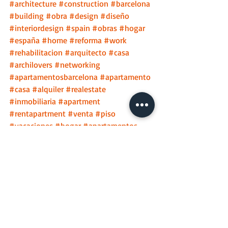
#architecture
#construction
#barcelona
#building
#obra
#design
#diseño
#interiordesign
#spain
#obras
#hogar
#españa
#home
#reforma
#work
#rehabilitacion
#arquitecto
#casa
#archilovers
#networking
#apartamentosbarcelona
#apartamento
#casa
#alquiler
#realestate
#inmobiliaria
#apartment
#rentapartment
#venta
#piso
#vacaciones
#hogar
#apartamentos
#inversion
#turismo
#compra
#casas
#vivienda
s 
#realtor
#holiday
#home
#playa
#tourism
#rent
#catalunya
#cataluña
apartamentos
vivienda
barcelona