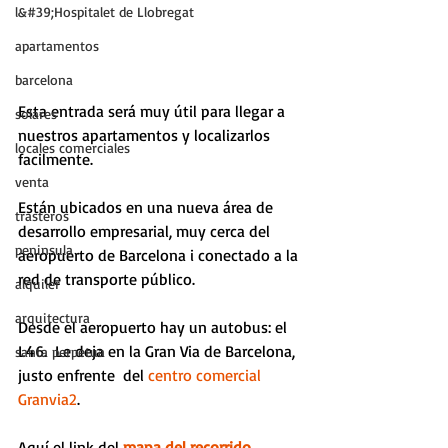
l&#39;Hospitalet de Llobregat
apartamentos
barcelona
Esta entrada será muy útil para llegar a 
solares
nuestros apartamentos y localizarlos 
locales comerciales
facilmente. 
venta
Están ubicados en una nueva área de 
trasteros
desarrollo empresarial, muy cerca del 
peninsula
aeropuerto de Barcelona i conectado a la 
red de transporte público. 
alquiler
arquitectura
Desde el aeropuerto hay un autobus: el 
L46.  Le deja en la Gran Via de Barcelona, 
santa perpetua
justo enfrente  del 
centro comercial 
Granvia2
.  
Aquí el link del 
mapa del recorrido