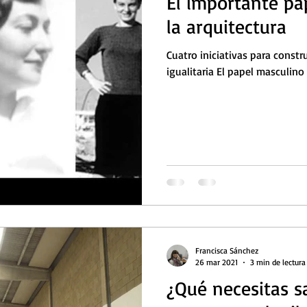
El importante pa
la arquitectura
Cuatro iniciativas para const
igualitaria El papel masculino 
Francisca Sánchez
26 mar 2021
3 min de lectura
¿Qué necesitas sa