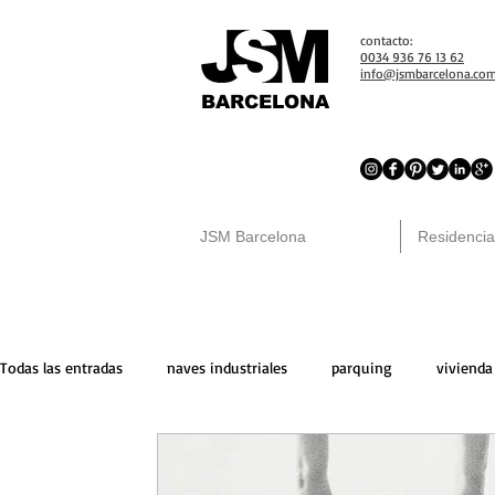
contacto:
0034 936 76 13 62
info@jsmbarcelona.co
BARCELONA
JSM Barcelona
Residencia
Todas las entradas
naves industriales
parquing
vivienda
locales comerciales
venta
trasteros
peninsula