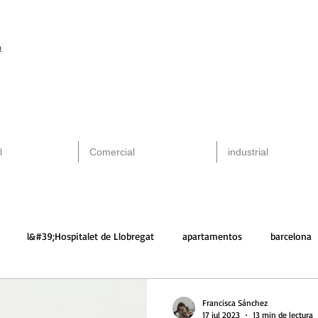
m
l
Comercial
industrial
l&#39;Hospitalet de Llobregat
apartamentos
barcelona
alquiler
arquitectura
santa perpetua
Francisca Sánchez
17 jul 2023
13 min de lectura