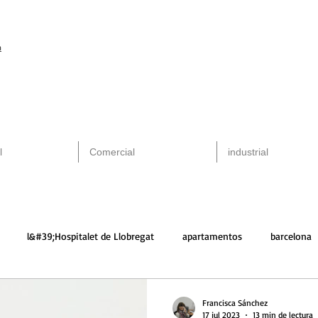
m
l
Comercial
industrial
l&#39;Hospitalet de Llobregat
apartamentos
barcelona
alquiler
arquitectura
santa perpetua
Francisca Sánchez
17 jul 2023
13 min de lectura