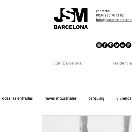
contacto:
0034 936 76 13 62
info@jsmbarcelona.co
BARCELONA
JSM Barcelona
Residencia
Todas las entradas
naves industriales
parquing
vivienda
locales comerciales
venta
trasteros
peninsula