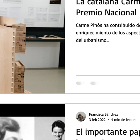
La catalana Carm
Premio Nacional 
Carme Pinós ha contribuido de
enriquecimiento de los aspect
del urbanismo...
Francisca Sánchez
3 feb 2022
4 min de lectura
El importante pa