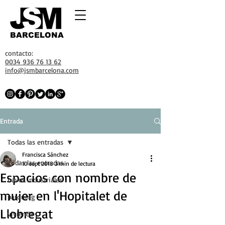
BARCELONA
contacto:
0034 936 76 13 62
info@jsmbarcelona.com
Entrada
Todas las entradas
Francisca Sánchez
Todas las entradas
10 sept 2018
3 min de lectura
Espacios con nombre de
naves industriales
mujer en l'Hopitalet de
parquing
Llobregat
vivienda