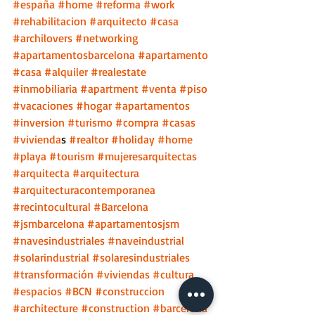
#españa
#home
#reforma
#work
#rehabilitacion
#arquitecto
#casa
#archilovers
#networking
#apartamentosbarcelona
#apartamento
#casa
#alquiler
#realestate
#inmobiliaria
#apartment
#venta
#piso
#vacaciones
#hogar
#apartamentos
#inversion
#turismo
#compra
#casas
#vivienda
s 
#realtor
#holiday
#home
#playa
#tourism
#mujeresarquitectas
#arquitecta
#arquitectura
#arquitecturacontemporanea
#recintocultural
#Barcelona
#jsmbarcelona
#apartamentosjsm
#navesindustriales
#naveindustrial
#solarindustrial
#solaresindustriales
#transformación
#viviendas
#cultura
#espacios
#BCN
#construccion
#architecture
#construction
#barcelona