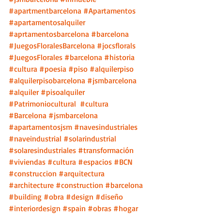
#apartmentbarcelona
#Apartamentos
#apartamentosalquiler
#aprtamentosbarcelona
#barcelona
#JuegosFloralesBarcelona
#jocsflorals
#JuegosFlorales
#barcelona
#historia
#cultura
#poesia
#piso
#alquilerpiso
#alquilerpisobarcelona
#jsmbarcelona
#alquiler
#pisoalquiler
#Patrimoniocultural
#cultura
#Barcelona
#jsmbarcelona
#apartamentosjsm
#navesindustriales
#naveindustrial
#solarindustrial
#solaresindustriales
#transformación
#viviendas
#cultura
#espacios
#BCN
#construccion
#arquitectura
#architecture
#construction
#barcelona
#building
#obra
#design
#diseño
#interiordesign
#spain
#obras
#hogar