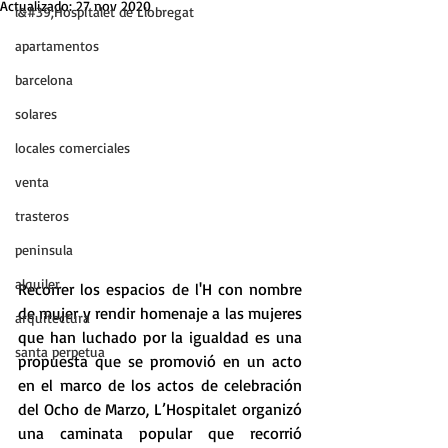
Actualizado:
27 nov 2020
l&#39;Hospitalet de Llobregat
apartamentos
barcelona
solares
locales comerciales
venta
trasteros
peninsula
alquiler
Recorrer los espacios de l'H con nombre 
de mujer y rendir homenaje a las mujeres 
arquitectura
que han luchado por la igualdad es una 
santa perpetua
propuesta que se promovió en un acto 
en el marco de los actos de celebración 
del Ocho de Marzo, L’Hospitalet organizó 
una caminata popular que recorrió 