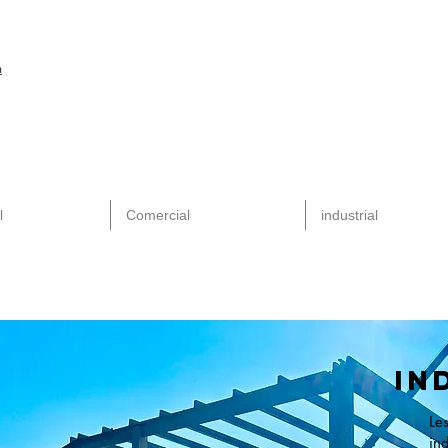
m
l
Comercial
industrial
IN
L
in