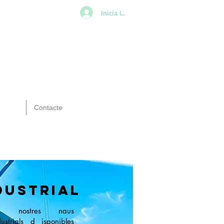
Inicia la sessió
Contacte
DUSTRIAL
es nostres naus
dustrials d
isponibles