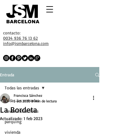
BARCELONA
contacto:
0034 936 76 13 62
info@jsmbarcelona.com
Entrada
Todas las entradas
Francisca Sánchez
Todas las entradas
5 oct 2020
9 min de lectura
La Bordeta
naves industriales
Actualizado:
1 feb 2023
parquing
vivienda