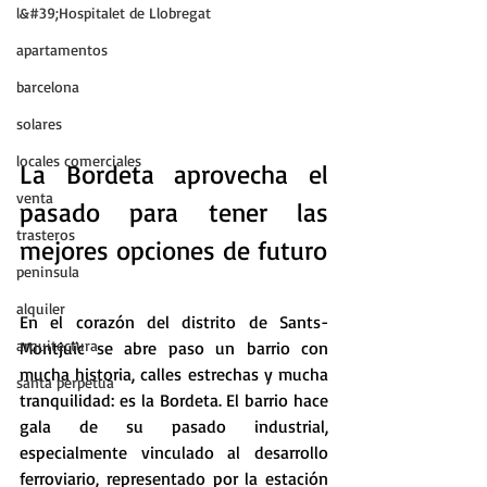
l&#39;Hospitalet de Llobregat
apartamentos
barcelona
solares
locales comerciales
La Bordeta aprovecha el 
venta
pasado para tener las 
trasteros
mejores opciones de futuro
peninsula
alquiler
En el corazón del distrito de Sants-
arquitectura
Montjuïc se abre paso un barrio con 
mucha historia, calles estrechas y mucha 
santa perpetua
tranquilidad: es la Bordeta. El barrio hace 
gala de su pasado industrial, 
especialmente vinculado al desarrollo 
ferroviario, representado por la estación 