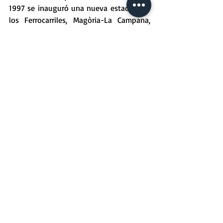
1997 se inauguró una nueva estación de 
los Ferrocarriles, Magòria-La Campana, 
que con la integración tarifaria 
correspondiente acercó el metro a esta 
parte de la ciudad.
La urbanización de la plaza de Ildefons 
Cerdà y sus entornos, el cubrimiento de 
las vías de tren y la nueva estación de 